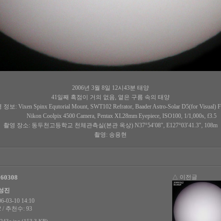
2006년 3월 8일 12시43분 태양
41일째 흑점이 거의 없음, 옅은 구름 속의 태양
정보: Vixen Spinx Equtorial Mount, SWT102 Refrator, Baader Astro-Solar D5(for Visual) Fil
Nikon Coolpix 4500 Camera, Pentax XL28mm Eyepiece, ISO100, 1/1,000s, f3.5
촬영 장소: 동두천고등학교 천체관측실(본관 옥상) N37°54′08″, E127°03′41.3″, 108m
촬영: 송용현
060308
△ 이전글
성진
-03-10 14:10
 / 추천수: 93