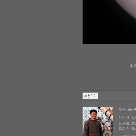
촬영 
sun 
제목:
사진가:
오
등록일: 2006
조회수: 462