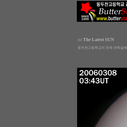
::: The Latest SUN
동두천고등학교의 천체 관측실에서