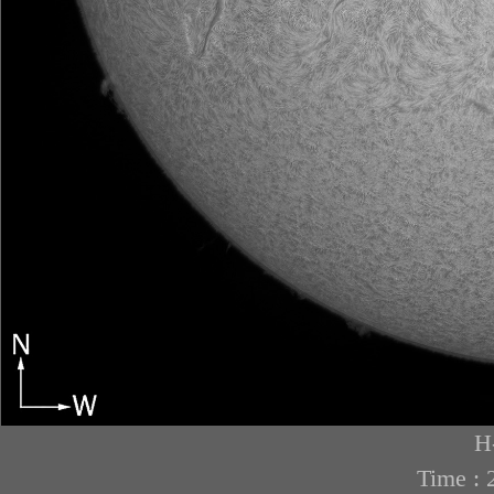
H
Time : 