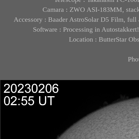
Camara : ZWO ASI-183MM, stack 2
Accessory : Baader AstroSolar D5 Film, full
Software : Processing in Autostakkert
Location : ButterStar Ob
Pho