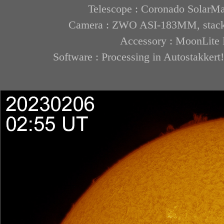
Telescope : Coronado SolarMa
Camera : ZWO ASI-183MM, stack 8
Accessory : MoonLite M
Software : Processing in Autostakkert