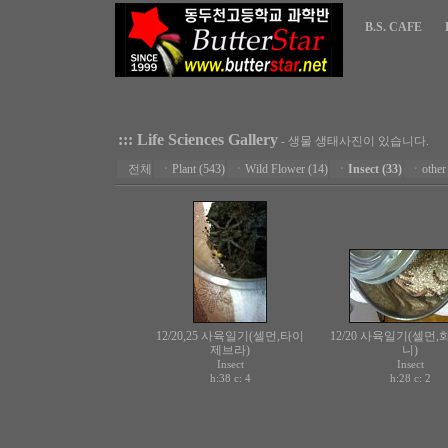
B.S. CAFE
::: Life Sciences Gallery
- 생물 생태사진이 있습니다.
전체
ㆍ
Plant (543)
ㆍ
Wild Flower (14)
ㆍ
Insect (33)
ㆍ
other
12/20,25 사육일기(셀먼,타이
12/20 사육일기(셀먼,
제브라)
니)
Insect
Insect
h:38 c:
h:28 c:
4
2