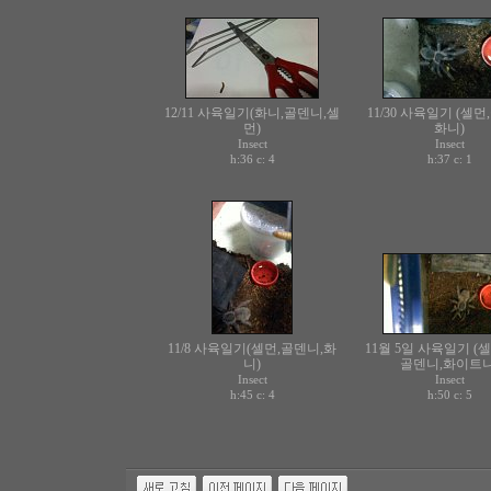
12/11 사육일기(화니,골덴니,셀
11/30 사육일기 (셀먼
먼)
화니)
Insect
Insect
h:36 c:
h:37 c:
4
1
11/8 사육일기(셀먼,골덴니,화
11월 5일 사육일기 (
니)
골덴니,화이트니
Insect
Insect
h:45 c:
h:50 c:
4
5