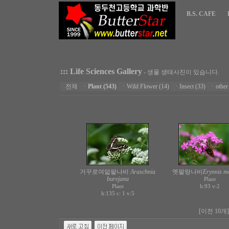
B.S. CAFE
::: Life Sciences Gallery
- 생물 생태사진이 있습니다.
전체
ㆍ
Plant (543)
ㆍ
Wild Flower (14)
ㆍ
Insect (33)
ㆍ
other
거꾸로여덟팔나비
Araschnia
멧팔랑나비
Erynnis m
burejana
Plant
Plant
h:93
v:2
h:135 c:
v:5
1
[이전 10개]