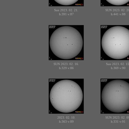
Sun 2023. 02. 21.
SUN 2023. 02. 2
h:391
v:87
h:441
v:88
SUN 2023. 02. 16.
Sun 2023. 02. 15
h:329
v:86
h:369
v:90
2023. 02. 10.
SUN 2023. 02. 0
h:363
v:89
h:331
v:91