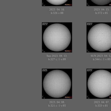
2023. 04. 16.
2023. 04. 15.
h:326
v:88
h:372
v:85
Sun 2023. 04. 13.
SUN 2023. 04. 1
h:327 c:
v:89
h:344 c:
v:89
1
1
2023. 04. 08.
2023. 04. 07.
h:321 c:
v:85
h:333
v:81
1