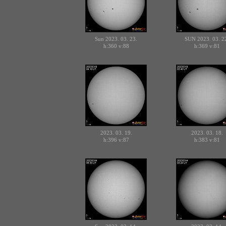
Sun 2023. 03. 23.
SUN 2023. 03. 2
h:360
v:88
h:369
v:81
2023. 03. 19.
2023. 03. 18.
h:396
v:87
h:383
v:81