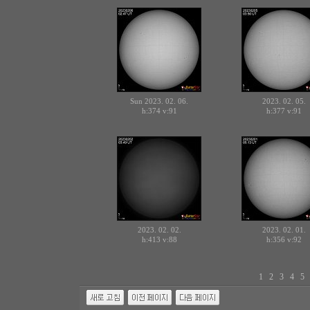
Sun 2023. 02. 06.
2023. 02. 05.
h:374
v:91
h:377
v:91
2023. 02. 02.
2023. 02. 01.
h:413
v:88
h:356
v:92
1
2
3
4
5