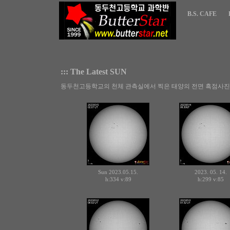
B.S. CAFE
::: The Latest SUN
동두천고등학교의 천체 관측실에서 찍은 태양의 전면 흑점사진 
Sun 2023.05.15.
2023. 05. 14.
h:334
v:89
h:299
v:85