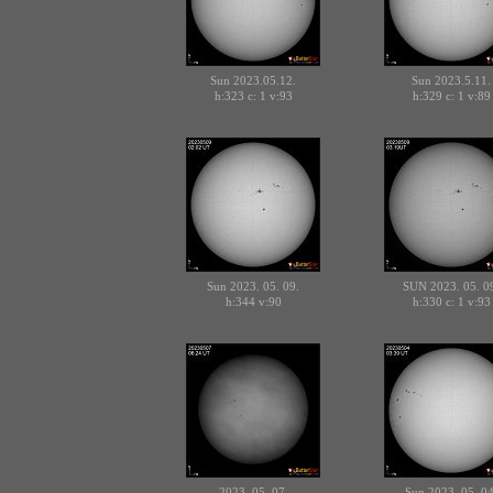
Sun 2023.05.12.
Sun 2023.5.11.
h:323 c:
v:93
h:329 c:
v:89
1
1
Sun 2023. 05. 09.
SUN 2023. 05. 0
h:344
v:90
h:330 c:
v:93
1
2023. 05. 07.
Sun 2023. 05. 04