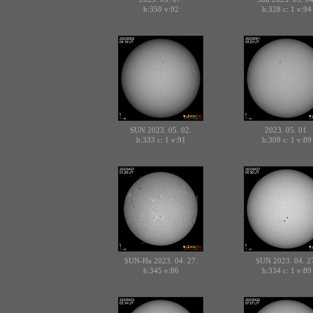
h:350
v:92
h:328 c:
v:94
1
SUN 2023. 05. 02.
2023. 05. 01.
h:333 c:
v:91
h:308 c:
v:89
1
1
SUN-Ha 2023. 04. 27.
SUN 2023. 04. 2
h:345
v:86
h:334 c:
v:89
1