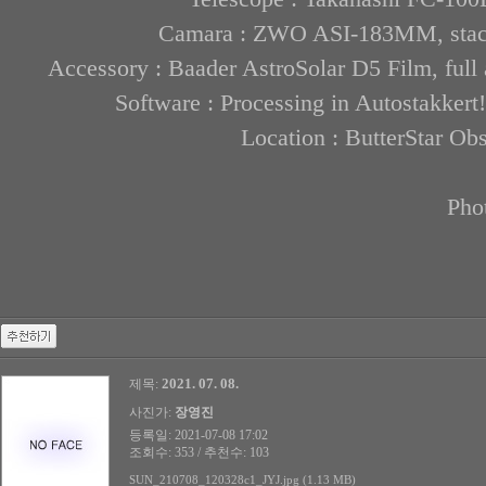
Camara : ZWO ASI-183MM, stack 
Accessory : Baader AstroSolar D5 Film, full
Software : Processing in Autostakkert
Location : ButterStar Ob
Pho
2021. 07. 08.
제목:
사진가:
장영진
등록일: 2021-07-08 17:02
조회수: 353 / 추천수: 103
SUN_210708_120328c1_JYJ.jpg (1.13 MB)