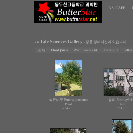
B.S. CAFE
::: Life Sciences Gallery
- 생물 생태사진이 있습니다.
전체
ㆍ
Plant (543)
ㆍ
Wild Flower (14)
ㆍ
Insect (33)
ㆍ
other
석류나무 Punica granatum
장미
Rosa hybri
Plant
Plant
h:54 c:
h:93 c:
3
1