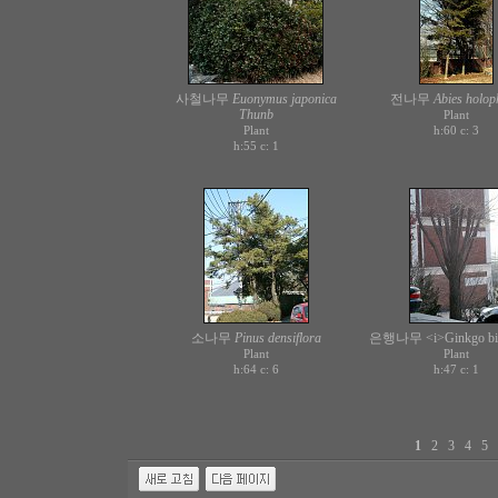
사철나무
Euonymus japonica
전나무
Abies holop
Thunb
Plant
Plant
h:60 c:
3
h:55 c:
1
소나무
Pinus densiflora
은행나무 <i>Ginkgo bil
Plant
Plant
h:64 c:
h:47 c:
6
1
1
2
3
4
5