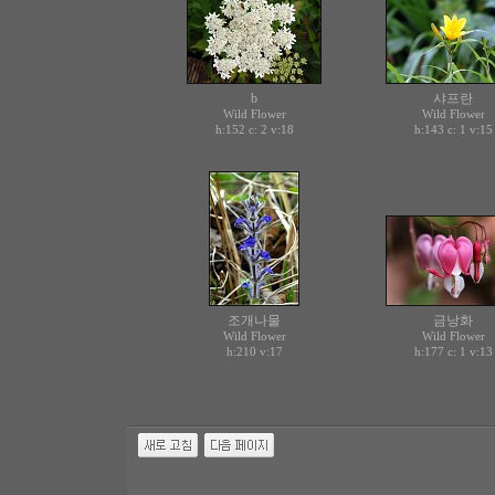
b
샤프란
Wild Flower
Wild Flower
h:152 c:
v:18
h:143 c:
v:15
2
1
조개나물
금낭화
Wild Flower
Wild Flower
h:210
v:17
h:177 c:
v:13
1