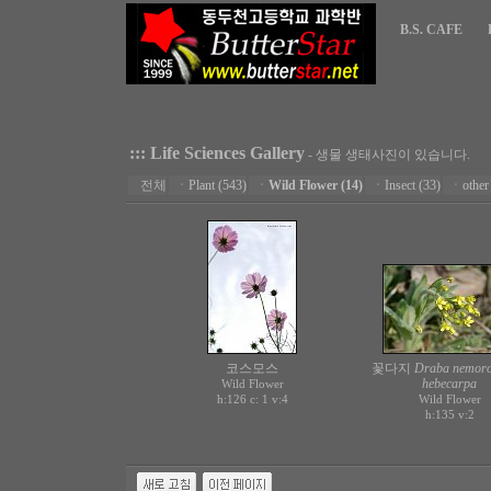
B.S. CAFE
::: Life Sciences Gallery
- 생물 생태사진이 있습니다.
전체
ㆍ
Plant (543)
ㆍ
Wild Flower (14)
ㆍ
Insect (33)
ㆍ
other
코스모스
꽃다지
Draba nemoro
hebecarpa
Wild Flower
h:126 c:
v:4
Wild Flower
1
h:135
v:2